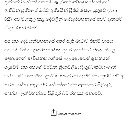
ක්‍රිස්තුස්වහන්සේ අපගේ ගැළවීමේ කර්තෘ යන්නත් ඉන්
ඇතිවන ප්‍රතිඵලත් ඔබව අතීශයින් ප්‍රීතිමත් කළ යුතුවේ (7:25-
6:2). අප ව්‍යාකූල කළ දේවලින් යේසුස්වහන්සේ අපව දැනටම
නිදහස් කර තිබේ.
අප සහ දෙවියන්වහන්සේ අතර ඇති බාධාව එනම් පාපය
අපගේ කිසි පංගුකාරකමක් නැතුවම ඉවත් කර තිබේ. සියලු
දෙනාගෙන් දෙවියන්වහන්සේ බලාපොරොත්තු වන්නේ
ගැළවීම සහ අපගේ වර්ධන ක්‍රියාවලියේදී ශුද්ධාත්මයාණන්
කරන වෙනස්කම්ය. උන්වහන්සේ අප ආත්මයේ දොරට තට්ටු
කරන සේක. අද උන්වහන්සේගේ එම ඇමතුමට පිළිතුරු
දෙන්න. උන්වහන්සේ පිළිතුර බව රහසක් නොවේ.
ෂෙයා කරන්න