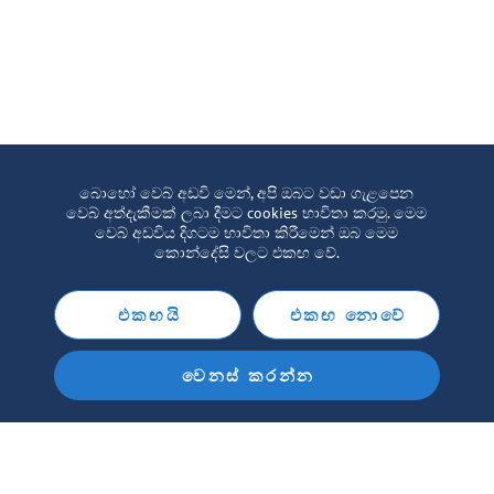
බොහෝ වෙබ් අඩවි මෙන්, අපි ඔබට වඩා ගැළපෙන
වෙබ් අත්දැකීමක් ලබා දීමට cookies භාවිතා කරමු. මෙම
වෙබ් අඩවිය දිගටම භාවිතා කිරීමෙන් ඔබ මෙම
කොන්දේසි වලට එකඟ වේ.
එකඟයි
එකඟ නොවේ
වෙනස් කරන්න