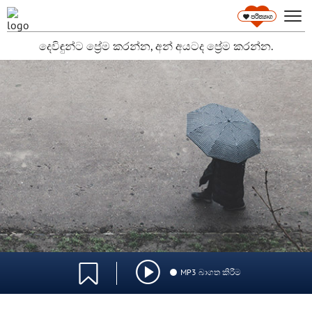
පරිත්‍යාග
දෙවිඳුන්ට ප්‍රේම කරන්න, අන් අයටද ප්‍රේම කරන්න.
MP3 බාගත කිරීම
0:00
/
0:00