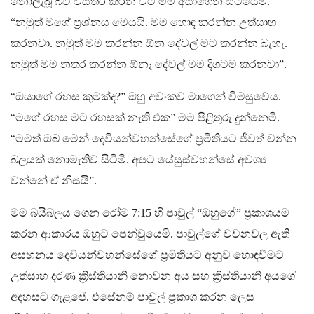
නොලැබූ බව විස්තර කරන විට මම අසාගෙන සිටියෙමි.
“නමුත් මගේ ප්‍රශ්නය මෙයයි. මම හොඳ කරන්න උත්සාහ
කරනවා. නමුත් මම කරන්න ඕන දේවල් මට කරන්න බැහැ.
නමුත් මම නතර කරන්න ඕනෑ දේවල් මම දිගටම කරනවා”.
“ඔයාගේ රහස කුමක්ද?” ඔහු අවංකව මාගෙන් විමසුවේය.
“මගේ රහස මට රහසක් නැති එක” මම පිළිතුරු දුන්නෙමි.
“මමත් ඔබ මෙන් දෙවියන්වහන්සේගේ ප්‍රමිතියට ජීවත් වන්න
බලයක් නොමැතිව සිටිමි. අපට යේසුස්වහන්සේ අවශ්‍ය
වන්නේ ඒ නිසයි”.
මම බයිබලය ගෙන රෝම 7:15 හි පාවුල් “ඔහුගේ” ප්‍රකාශයම
කරන ආකාරය ඔහුට පෙන්වුයෙමි. පාවුල්ගේ වචනවල ඇති
අසහනය දෙවියන්වහන්සේගේ ප්‍රමිතියට අනුව හොඳවීමට
උත්සාහ දරණ ක්‍රිස්තියානි නොවන අය සහ ක්‍රිස්තියානි අයගේ
අදහසට ගැළපේ. එසේනම් පාවුල් ප්‍රකාශ කරන ලෙස