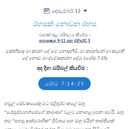
දෙසැම්බර්
12
රහසක් නොවන රහස
වසරක් තුළ බයිබලය කියවීම
:
හොෂෙයා 9-11 සහ එළිදරව් 3
මක්නිසාද මා කරන දේ මම නොදනිමි. මා කරන්නේ මා කැමති
දේ නොව මා ද්වේෂකරන දේය. (රෝම 7:15)
අද දින බයිබල් කියවීම
:
රෝම 7:14-25
හවුුල් සේවකයෙකු මට එළිදරව් කළේ ඔහු
“යේසුස්වහන්සේගේ කාරණා” වලට නොගැලපෙන බවයි. ඔහු
තම “පහසු ආත්මරාගික” ජීවිතය සහ ඔහු එයින් තෘප්තියක්