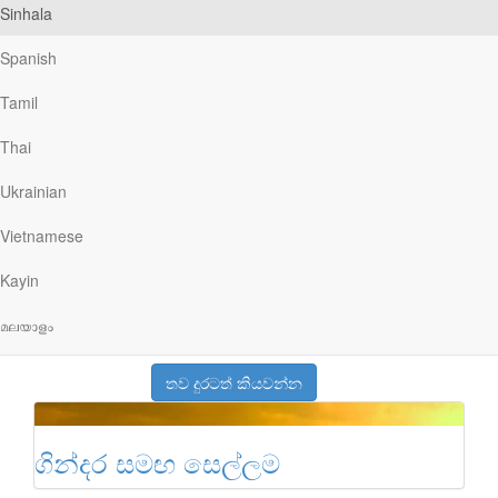
තටුමත
Sinhala
Spanish
තව දුරටත් කියවන්න
Tamil
Thai
පේ‍්‍රමයේ දූපත
Ukrainian
තව දුරටත් කියවන්න
Vietnamese
Kayin
ඔබ වහන්සේගේ අභිමුඛයේ ප‍්‍රීතිය
മലയാളം
තව දුරටත් කියවන්න
ගින්දර සමඟ සෙල්ලම