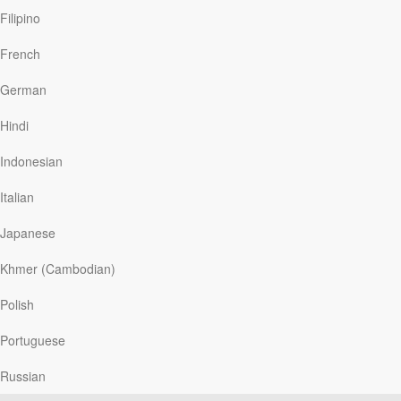
Filipino
අත්නාරින්න
French
German
තව දුරටත් කියවන්න
Hindi
Indonesian
අයිස් මල්
Italian
Japanese
තව දුරටත් කියවන්න
Khmer (Cambodian)
පාරාදීසයේ දොරටු
Polish
Portuguese
තව දුරටත් කියවන්න
Russian