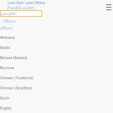
Love God. Love Others.
to
ලියාපදිංචි වෙන්න
na
දෙවියන්වහන්සේගේ ඇඟිලි සළකුණු
පරිත්‍යාග
පරිත්‍යාග
Afrikaans
තව දුරටත් කියවන්න
Arabic
දෙවියන්වහන්සේගේ පහනොවන
Bahasa Malaysia
වචන
Burmese
Chinese (Traditional)
තව දුරටත් කියවන්න
Chinese (Simplified)
හොලිවුඞ් කඳුවැටියේ ඇති කුරුසිය
Dutch
English
තව දුරටත් කියවන්න